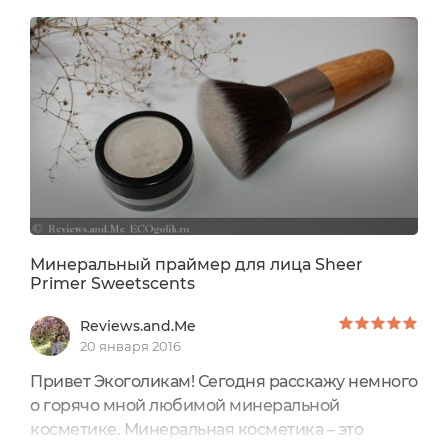
органику я стала искать варианты
декоративки.Ведь с уходом все более менее
просто.И вот тут я выяснила,что можно заказать
пробники по 0,3 г каждого продукта.Цена...
Минеральный праймер для лица Sheer
Primer Sweetscents
Reviews.and.Me
20 января 2016
Привет Экоголикам! Сегодня расскажу немного
о горячо мной любимой минеральной
косметике. Минеральная косметика – это