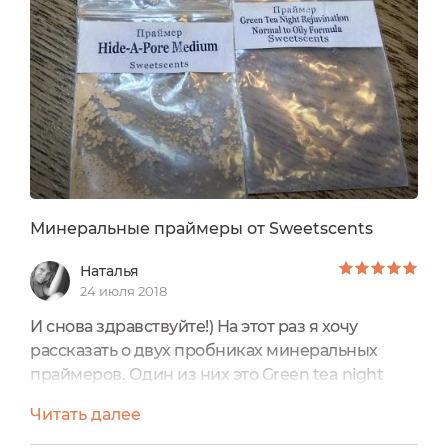
Минеральные праймеры от Sweetscents
Наталья
24 июля 2018
И снова здравствуйте!) На этот раз я хочу
рассказать о двух пробниках минеральных
праймеров. Один из них это Green tea night
rejuvination to oily formula,а второй для
Читать далее
сокрытия пор Hide-A-Pore medium.
Конечно,когда я решила переходить на