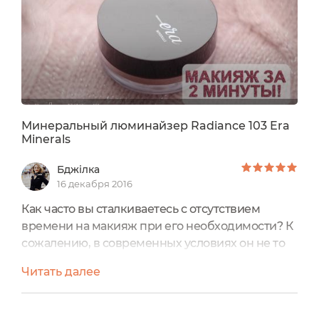
Минеральный люминайзер Radiance 103 Era
Minerals
Бджілка
16 декабря 2016
Как часто вы сталкиваетесь с отсутствием
времени на макияж при его необходимости? К
сожалению, в современных условиях он не то
что бы необходим, женщины и раньше
Читать далее
уставали, не высыпались и отражали свое
состояние на коже, общем внешнем виде,
однако, именно сейчас появилось огромное