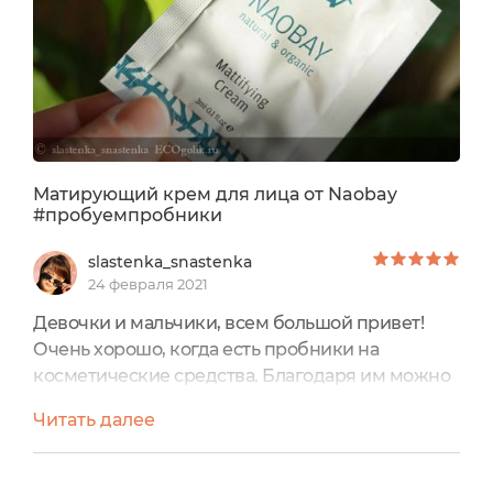
Матирующий крем для лица от Naobay
#пробуемпробники
slastenka_snastenka
24 февраля 2021
Девочки и мальчики, всем большой привет!
Очень хорошо, когда есть пробники на
косметические средства. Благодаря им можно
найти любимое средство или сэкономить
Читать далее
финансы, не покупая полноразмер.И сегодня я
расскажу про продукт, который мне
понравился и хорошо подошёл моему типу