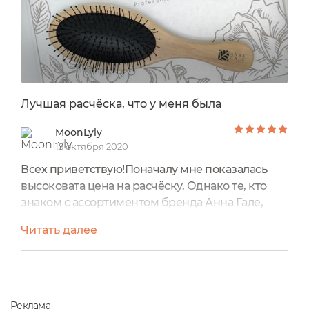
Лучшая расчёска, что у меня была
MoonLyly
15 октября 2020
Всех приветствую!Поначалу мне показалась
высоковата цена на расчёску. Однако те, кто
знаком с ассортиментом бренда Анна Гале,
знают, что это далеко не самый их дорогой
Читать далее
товар. А если говорить откровенно, это самое
бюджетное по цене, что есть в каталоге товаров
бренда.Цена: 690 р.Производитель:
Россия.Оправдана ли стоимость?- "ДА!" - говорю
я спустя практически 2 месяца ежедневного
Реклама