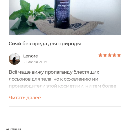
Сияй без вреда для природы
Lenore
21 июля 2019
Всё чаще вижу пропаганду блестящих
лосьонов для тела, но к сожалению ни
производители этой косметики, ни тем более
потребители, не задумываются о вреде,
Читать далее
который приносит фольгированный
микропластик в итоге им же самим, ведь
человек это и есть часть природы, мы пьем
воду в которую сами же гадим - смываем с себя
блесточки и скрабы, мы едим рыбу и
Реклама