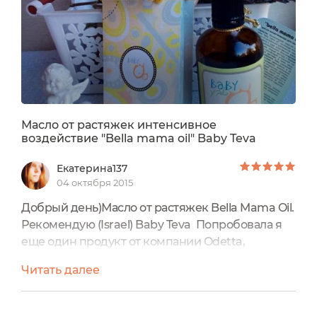
Масло от растяжек интенсивное
воздействие "Bella mama oil" Baby Teva
Екатерина137
04 октября 2015
Добрый день)Масло от растяжек Bella Mama Oil.
Рекомендую (Israel) Baby Teva Попробовала я
еще один продукт от компании Odetta,
израильской марки Baby Teva, это массажное
Читать далее
масло от растяжек Bella Mama Oil. Масло
предназначено для кожи на которой уже
появились растяжки. Растяжки или стрии - это