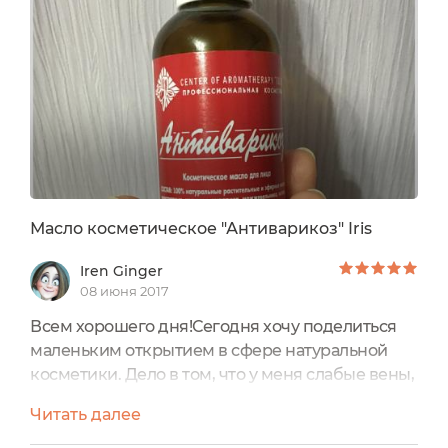
Масло косметическое "Антиварикоз" Iris
Iren Ginger
08 июня 2017
Всем хорошего дня!Сегодня хочу поделиться
маленьким открытием в сфере натуральной
косметики. Дело в том, что у меня слабые вены,
у папы было варикозное расширение вен ног.
Читать далее
Поэтому когда у меня сильно стали проступать
вены на ногах, я забеспокоилась.Но мне