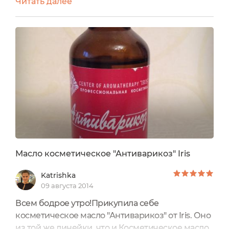
Читать далее
После родов у меня был тромб. Летом тем
более ноги очень болят в конце дня. Постоянно
делаю контрастный душ, который обязательно
заканчивается холодной водой, держу ноги
вверху перед сном некоторое время, сезонно
пропиваю курс таблеток,...
Масло косметическое "Антиварикоз" Iris
Katrishka
09 августа 2014
Всем бодрое утро!Прикупила себе
косметическое масло "Антиварикоз" от Iris. Оно
из той же линейки, что и Косметическое масло