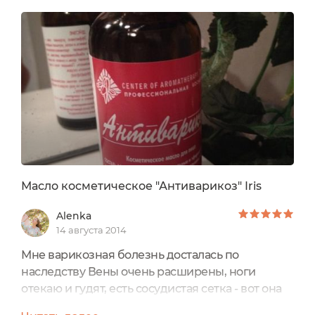
попалось на глаза масло "Антиварикоз" марки
Iris. Я подумала и решила
попробовать.Бутылочка небольшая, 50 мл, из
тёмного стекла. Есть дозатор, поэтому...
Масло косметическое "Антиварикоз" Iris
Alenka
14 августа 2014
Мне варикозная болезнь досталась по
наследству Вены очень расширены, ноги
отекаю и гудят, есть сосудистая сетка - вот она
наглядная картина венозной недостаточности.