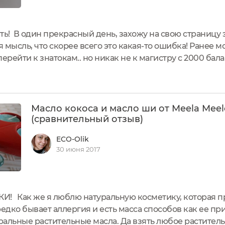
ь! В один прекрасный день, захожу на свою страницу э
я мысль, что скорее всего это какая-то ошибка! Ранее м
ерейти к знатокам.. но никак не к магистру с 2000 бала
у меня на секундочку притаилось дыхание... 13000 что-т
Масло кокоса и масло ши от Meela Meel
(сравнительный отзыв)
ECO-Olik
30 июня 2017
! Как же я люблю натуральную косметику, которая пр
едко бывает аллергия и есть масса способов как ее пр
ральные растительные масла. Да взять любое раститель