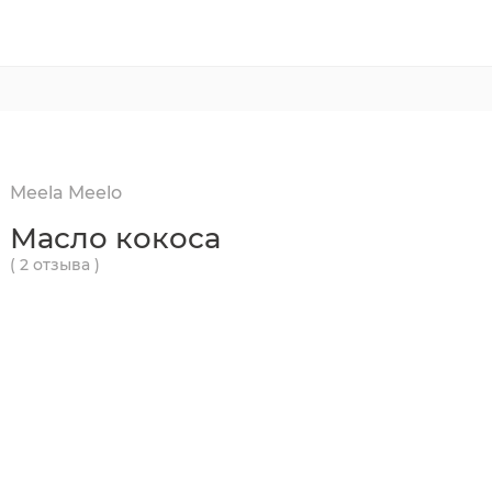
Meela Meelo
Масло кокоса
( 2 отзыва )