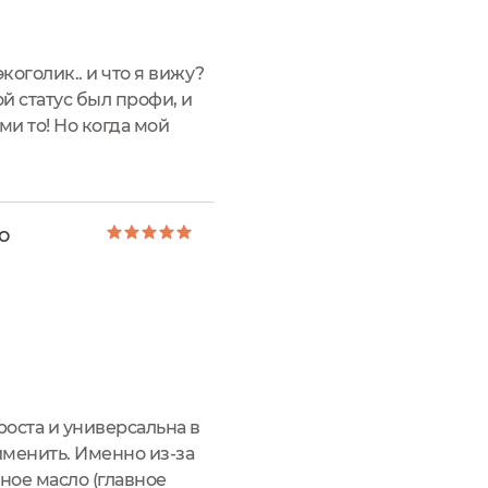
коголик.. и что я вижу?
ой статус был профи, и
ми то! Но когда мой
о там?...Я по прежнему
o
оста и универсальна в
именить. Именно из-за
ное масло (главное