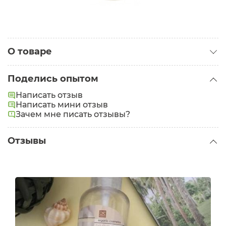
О товаре
Категория:
Базовые масла
Поделись опытом
Проблемы:
Выпадение волос
,
Тусклые волосы
Написать отзыв
Написать мини отзыв
Зачем мне писать отзывы?
Отзывы