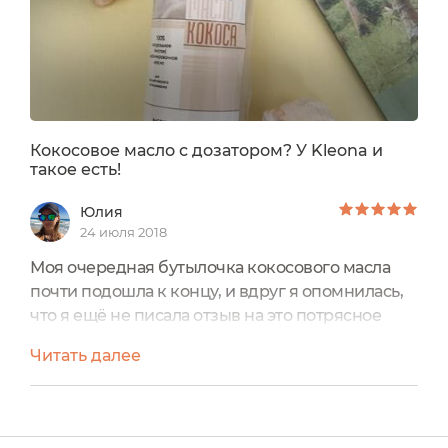
Кокосовое масло с дозатором? У Kleona и
такое есть!
Юлия
24 июля 2018
Моя очередная бутылочка кокосового масла
почти подошла к концу, и вдруг я опомнилась,
что я ещё не писала отзыв на это потрясное
средство!!! О ужас! Срочно исправляю
Читать далее
ситуацию! Итак, 100% натуральное (чистое)
рафинированное масло кокоса от Kleona .
Кокосовое масло я обожаю. Покупаю его
постоянно. Нерафинированное - для еды.