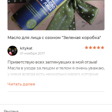
Масло для лица с озоном "Зеленая коробка"
kitykat
01 ноября 2017
Приветствую всех заглянувших в мой отзыв!
Масла в уходе за лицом и телом я очень уважаю,
у меня всегда есть несколько масел, которые
решают разные проблемы кожи. Масло для
Читать далее
лица с озоном "Зеленая коробка" привлекло
прежде всего названием - масла с озоном я
ещё не пробовала. Масло позволяет
значительно улучшить состояние кожи и ее
внешний вид, а также избавляет от целого ряда
Реклама