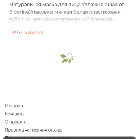
Натуральная маска для лица Увлажняющая от
SiberinaУпаковка: мягкая белая пластиковая
туба с защитной металлической пленкой и
закручивающейся крышечкой, и что особенно
Читать далее
нравится мне у этого производителя –
чудесный материал этикеток – шершавенький,
который не выскальзывает из рук, даже из
мокрых Аромат: розой, цветами, летом!!!
Удобство использования: 10/10, из тюбика легко
выдавливается до последней...
Реклама
Контакты
О проекте
Правила написания отзыва
Пользовательское соглашение