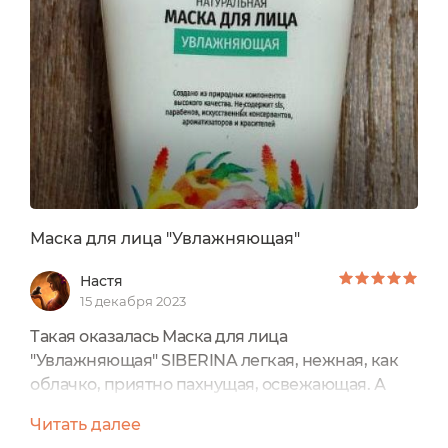
начинает светиться здоровьем и сияет как
начищенный пятачок, так кажется раньше
говорили наши бабушки. При этом кожа
гладкая,...
Маска для лица "Увлажняющая"
Настя
15 декабря 2023
Такая оказалась Маска для лица
"Увлажняющая" SIBERINA легкая, нежная, как
облачко, приятно пахнущая, освежающая. А
главное, как хорошо она насыщает влагой кожу
Читать далее
лица и шеи. Я даже на зону декольте немного с