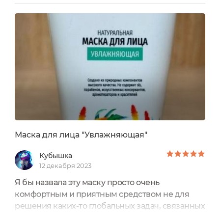
ней захожу. Ну а что? Средство натуральное, в
составе масла, экстракты травок, все
природное. И зоне декольте не помешает
освежиться. Маску не экономлю. Делаю
толстым слоем два раза в неделю, сидя...
Маска для лица "Увлажняющая"
Кубышка
12 декабря 2023
Я бы назвала эту маску просто очень
комфортным и приятным средством не для
решения каких-то глобальных задач, связанных
с кожей - например, омоложения,