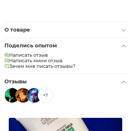
О товаре
Категория:
Маски для лица
Поделись опытом
Тип кожи:
Сухая
,
Чувствительная
Написать отзыв
Задачи:
Написать мини отзыв
Увлажнение
Зачем мне писать отзывы?
Отзывы
+7