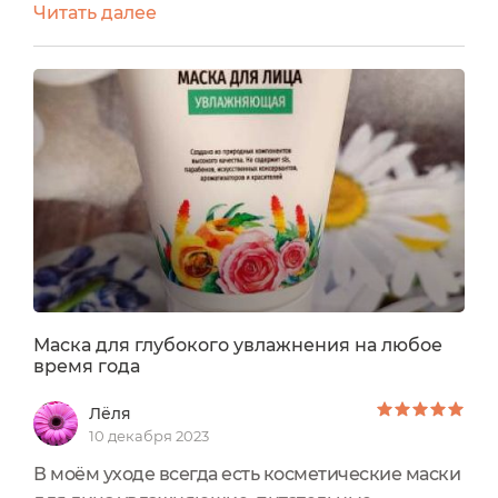
Читать далее
подтягивания морщин, устранения
пигментных пятен, прыщей, снятия
воспалений и прочих. Я назову Маску для лица
"Увлажняющая" SIBERINA - средством,
поддерживающим кожу, смягчающим ее и
увлажняющим, дающем ей
дополнительное питание. Вот просто для
витаминизации...
Маска для глубокого увлажнения на любое
время года
Лёля
10 декабря 2023
В моём уходе всегда есть косметические маски