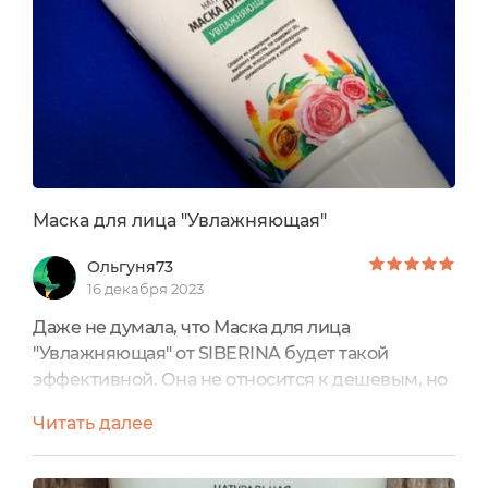
Маска для лица "Увлажняющая"
Ольгуня73
16 декабря 2023
Даже не думала, что Маска для лица
"Увлажняющая" от SIBERINA будет такой
эффективной. Она не относится к дешевым, но
и к дорогим тоже. Вроде обычная, в тюбике,
Читать далее
без изысков и навороченных названий. Но она
очень эффективная. Она так освежает кожу!!
При ее регулярном применении кожа