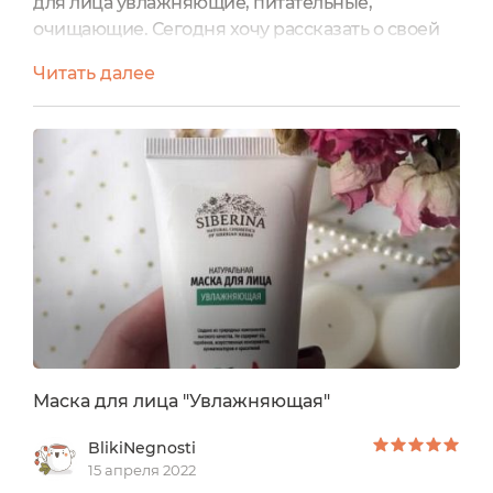
для лица увлажняющие, питательные,
очищающие. Сегодня хочу рассказать о своей
любой увлажняющей маске от Российского
Читать далее
бренда Siberina. Маска упакована в тубу с
отвинчивающейся крышкой. Красивое, нежное
оформление в белых тонах. Объем средства 50
мл.Маска разработана для сухой и
чувствительной кожи. Мне с расширенными
порами, и жирной кожей на некоторых
участках,...
Маска для лица "Увлажняющая"
BlikiNegnosti
15 апреля 2022