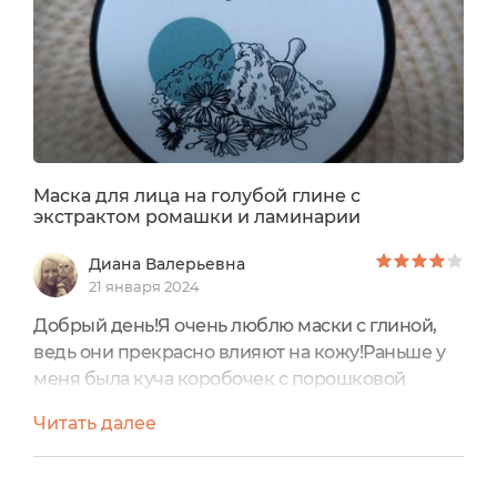
Маска для лица на голубой глине с
экстрактом ромашки и ламинарии
Диана Валерьевна
21 января 2024
Добрый день!Я очень люблю маски с глиной,
ведь они прекрасно влияют на кожу!Раньше у
меня была куча коробочек с порошковой
глиной, которую нужно разводить. А потом
Читать далее
отмывать мисочки и кисточки. Так же их минус
был ещё и в том, что они сушили кожу. Теперь я
нашла для себя другое решение - это готовая