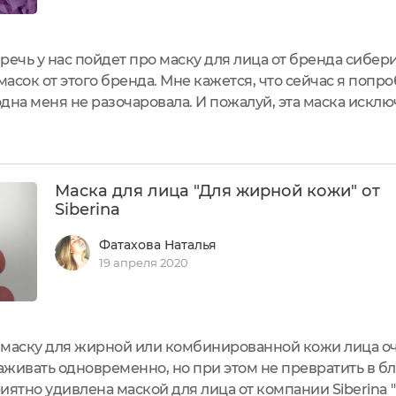
ечь у нас пойдет про маску для лица от бренда сибери
масок от этого бренда. Мне кажется, что сейчас я попр
одна меня не разочаровала. И пожалуй, эта маска искл
 300 рублей.Объем: 50 мл.Упаковка.Небольшая белоснеж
инимастическом...
Маска для лица "Для жирной кожи" от
Siberina
Фатахова Наталья
19 апреля 2020
 маску для жирной или комбинированной кожи лица оч
аживать одновременно, но при этом не превратить в бл
иятно удивлена маской для лица от компании Siberina