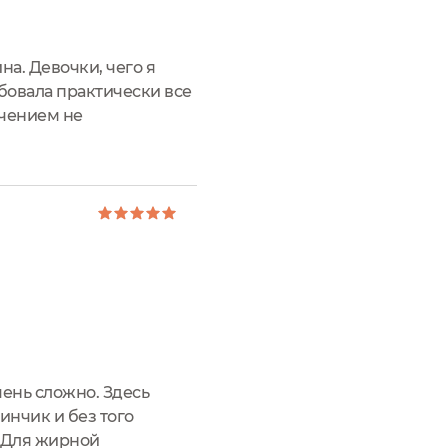
на. Девочки, чего я
обовала практически все
ючением не
ная баночка-туба.
ень сложно. Здесь
инчик и без того
 "Для жирной