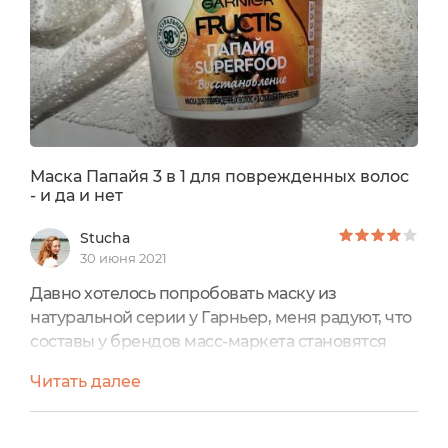
Маска Папайя 3 в 1 для поврежденных волос
- и да и нет
Stucha
30 июня 2021
Давно хотелось попробовать маску из
натуральной серии у Гарньер, меня радуют, что
составы у брендов масс-маркета становятся
зеленее. Но еще есть куда расти им в этом
Читать далее
направлении. И вот когда мои запасы были
потрачены, я взяла ее по выгодной акции. В
первую очередь меня привлекает большой