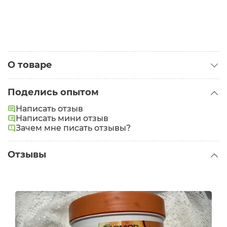
О товаре
Категория:
Маски для волос
Поделись опытом
Тип волос:
Поврежденные
Написать отзыв
Написать мини отзыв
Зачем мне писать отзывы?
Отзывы