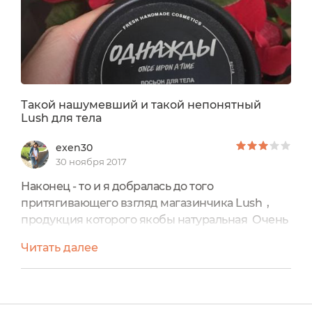
Такой нашумевший и такой непонятный
Lush для тела
exen30
30 ноября 2017
Наконец - то и я добралась до того
притягивающего взгляд магазинчика Lush ,
продукция которого якобы натуральная Очень
люблю всякие вкусняшки для тела с
Читать далее
шикарными ароматами, а потому конечно глаза
там разбежались, но после долгих мучений
выбор сделан - это лосьон для тела
"Однажды",собственно вот и он:производитель