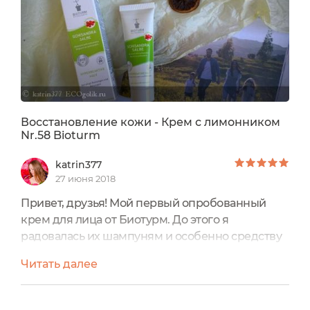
Восстановление кожи - Крем с лимонником
Nr.58 Bioturm
katrin377
27 июня 2018
Привет, друзья! Мой первый опробованный
крем для лица от Биотурм. До этого я
радовалась их шампуням и особенно средству
для интимной гигиены! Вот дошла очередь и до
Читать далее
лица))) Великая честь стать моим первенцем
выпала крему с лимонником Nr.58 У Биотурм
многие средства для лица предназначены для