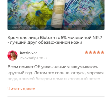
Крем для лица Bioturm с 5% мочевиной NR.7
- лучший друг обезвоженной кожи
katrin377
26 октября 2018
Всем привет!Об увлажнении я задумываюсь
круглый год. Летом это солнце, отпуск, морская
вода, а зимой батареи дома и холодный ветер
на улице.В общем увлажняющий крем - мой
Читать далее
вечный мастер хев.Про супер увлажняющие
свойства мочевины знаю давно, но как то
покупала в основном средства для пяток с
мочевиной, работает безотказно.Слышала тут