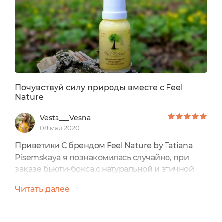
Почувствуй силу природы вместе с Feel
Nature
Vesta___Vesna
08 мая 2020
Приветики С брендом Feel Nature by Tatiana
Pisemskaya я познакомилась случайно, при
заказе бьюти-бокса с натуральной и этичной
косметикой. Поскольку мой отзыв об этой
Читать далее
марке на портале первый, немного расскажу о
ее истории и подходе.Feel Nature - это молодой
отечественный косметический бренд. Его