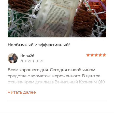
Необычный и эффективный!
rinna26
30 июня 2025
Всем хорошего дня. Сегодня о необычном
средстве с ароматом мороженного. В центре
отзыва-Крем для лица Ванильный Коэнзим Q10
от ШОКОНАТОбъем: пробник 5 мл,
Читать далее
полноразмер 50 мл.Стоимость: 567 руб.От
производителя и состав Мои
впечатленияПузатый пробник с нужной
информацией пришел с заказом и подошел