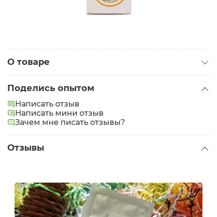
О товаре
Категория:
Кремы для лица
Поделись опытом
Тип кожи:
Зрелая
Написать отзыв
Проблемы:
Написать мини отзыв
Морщины
Зачем мне писать отзывы?
Задачи:
Лифтинг
Отзывы