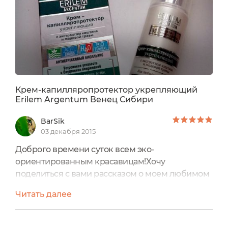
Крем-капилляропротектор укрепляющий
Erilem Argentum Венец Сибири
BarSik
03 декабря 2015
Доброго времени суток всем эко-
ориентированным красавицам!Хочу
поделиться с вами рассказом о моем любимом
креме, которым я пользуюсь уже не первый
Читать далее
год. Крем от сибирского бренда натуральной
косметики "Венец Сибири", совсем недавно
этот бренд был мне незнаком, но попробовав