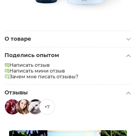
О товаре
Категория:
Кремы для лица
Поделись опытом
Тип кожи:
Жирная
,
Проблемная
Написать отзыв
Проблемы:
Написать мини отзыв
Прыщи
Зачем мне писать отзывы?
Отзывы
+7