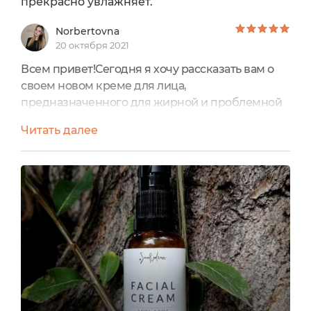
прекрасно увлажняет.
Norbertovna
20 октября 2021
Всем привет!Сегодня я хочу рассказать вам о
своем новом креме для лица,
предназначенного для жирной и проблемной
кожи. Да, не смотря на то, что мне уже далеко
Читать далее
не 15, моя кожа все еще относится к
проблемной: периодические высыпания,
черные точки, расширенные поры, излишняя
жирность - это то, с чем я сталкиваюсь и
пытаюсь бороться. В магазинах я чаще всего
останавливаюсь у полочек с пометкой Anti-
Acne...