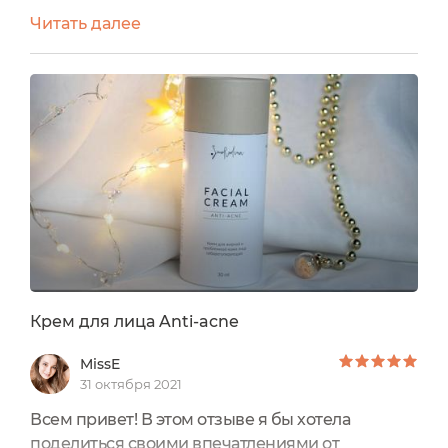
полностью устроило с первого применения и
Читать далее
по прошествии месяца. Мой тип кожи...У меня
кожа возрастная, местами появились
шелушения, это скорее никак не связанно с
возрастом, просто на данный момент, я
прохожу лечение и это отражается на коже, в
том числе и сыпью. Да-да, так меня...
Крем для лица Anti-acne
MissE
31 октября 2021
Всем привет! В этом отзыве я бы хотела
поделиться своими впечатлениями от