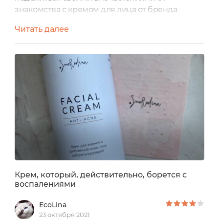
знакомства с кремом для лица от бренда
Smorodina. Расскажу про крем для проблемной
Читать далее
и жирной кожи лица «Anti-Acne». Продукт
предоставлен на тестирование в рамках
приглашения бренда на портале.
Упаковка:Упаковка у крема мне очень
понравилась, потому что она аккуратная, не
кричащая и не огромная по размерам, но при
этом средства...
Крем, который, действительно, борется с
воспалениями
EcoLina
23 октября 2021