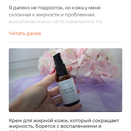
Я далеко не подросток, но кожа у меня
склонная к жирности и проблемная,
высыпания очень часто появляются. Но
увлажнение и питание для любого типа кожи
Читать далее
никто не отменял. Поэтому я тщательно
подбираю крем для кожи. Крем Smorodina для
проблемной и жирной кожи предназначен как
раз для моего типа кожи и обещает
регулировать жирность кожи, бороться с
высыпаниями увлажнять кожу. Цена: 990
рублей.Объем: 30...
Крем для жирной кожи, который сокращает
жирность, борется с воспалениями и