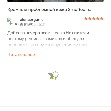
Крем для проблемной кожи SmoRodina
elenaorganic
16 октября 2021
Доброго вечера всем желаю Не спится и
поэтому решила с вами как и обещала
поделится со своими ощущениями про
кремушек для лица от марочки SmoRodina
Читать далее
Состав: Тридекан:Интересная коробочка
теперь в ней перышки павлина стоят Дозатор и
крышечка просто восторг Аромат вкуснейший
базилик, боже как я обожаю базилик. Точнее
масло базилика, отлично справляется с
головной болью... Советую. Ну вернёмся...