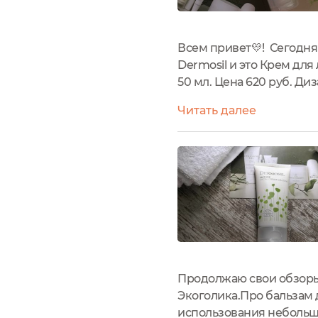
Всем привет💛! Сегодня
Dermosil и это Крем для
50 мл. Цена 620 руб. Д
тюбике есть наклейка 
Читать далее
типа флип-топ. Все прост
Продолжаю свои обзоры 
Экоголика.Про бальзам 
использования небольшой