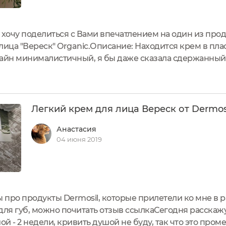
 хочу поделиться с Вами впечатлением на один из про
 лица "Вереск" Organic.Описание: Находится крем в пл
изайн минималистичный, я бы даже сказала сдержанный
с информацией на русском языке.От вскрытия крыжка 
о...
Легкий крем для лица Вереск от Dermos
Анастасия
04 июня 2019
про продукты Dermosil, которые прилетели ко мне в р
для губ, можно почитать отзыв ссылкаСегодня расскаж
 - 2 недели, кривить душой не буду, так что это пром