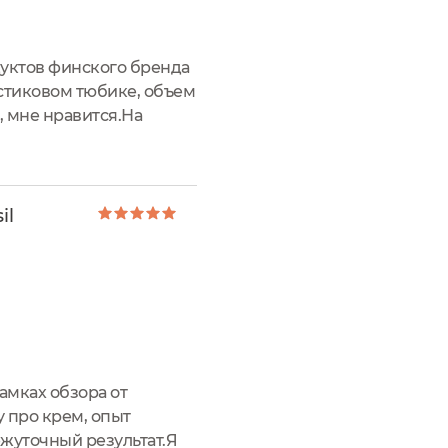
дуктов финского бренда
астиковом тюбике, объем
, мне нравится.На
защищена пленкой. Она
il
амках обзора от
у про крем, опыт
ежуточный результат.Я