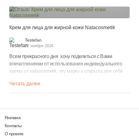
Крем для лица для жирной кожи Natacosmetik
Testefan
22 ноября 2016
Всем прекрасного дня хочу поделиться с Вами
впечатлениями от использования индивидуального
крема от natacosmetik эту марку я открыла для себя
абсолютно случайно, вела переписку с ее командой
Читать далее
относительно состава средств и использования
консервантов и вот получив исчерпывающие ответы
на свои вопросы начала пользоваться продукцией
natacosmetik отличие индивидуального крема...
Реклама
Контакты
О проекте