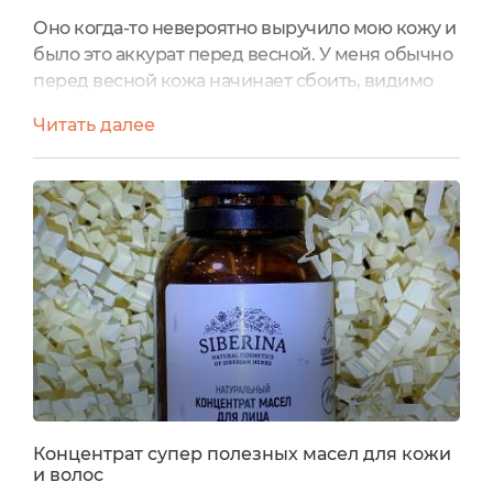
Оно когда-то невероятно выручило мою кожу и
было это аккурат перед весной. У меня обычно
перед весной кожа начинает сбоить, видимо
падает ее иммунитет и на ней то краснота
Читать далее
выступает, то какие-то прыщички, то
шелушения. Цвет кожи лица тоже не радует. И
вот я помню тот эффект, когда я случайно перед
прошлой весной купила Концентрат масел для
лица "Безупречная кожа" от SIBERINA. И к
весне у меня не было...
Концентрат супер полезных масел для кожи
и волос