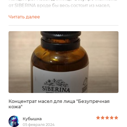
от SIBERINA вроде бы весь состоит из масел,
базовых, эфирных, и даже экстракты растений
Читать далее
в нем масляные, но он...не масляный,
совершенно нет. Он не жирнит кожу. Он как
вторая кожа на ней. Даже я бы сказала
выравнивает и матирует кожу, но уж никак не
блестит на ней, что хочется удалить его остатки
с лица. Кому бы...
Концентрат масел для лица "Безупречная
кожа"
Кубышка
05 февраля 2024