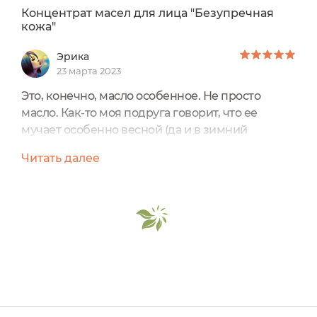
Концентрат масел для лица "Безупречная
кожа"
Эрика
23 марта 2023
Это, конечно, масло особенное. Не просто
масло. Как-то моя подруга говорит, что ее
мучает особенно весной (да и в зимний
период) суховатая кожа лица. Вроде и кремами
Читать далее
пользуется, увлажняющими в том числе, и
масками тоже для увлажнения, а все равно,
неприятная сухость тревожит. Она и купила в
свое время Концентрат масел для лица
"Безупречная кожа" у SIBERINA (российский
бренд натуральной косметики)....