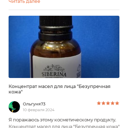
Читать далее
Концентрат масел для лица Безупречная
кожа от бренда Siberina.Концентрат масел
находится в стеклянном флаконе,на котором
имеетсявся необходимая
информация.Состав:Coco-caprylate/caprate
(коко-каприлат/капрат), Prunus amygdalus
dulcis (sweet almond) oil (масло...
Концентрат масел для лица "Безупречная
кожа"
Ольгуня73
10 февраля 2024
Я поражаюсь этому косметическому продукту.
Концентрат масел для лица "Безупречная кожа"