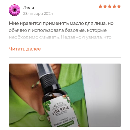
Лёля
28 января 2024
Мне нравится применять масло для лица, но
обычно я использовала базовые, которые
необходимо смывать. Недавно я узнала, что
бывает сухое масло для кожи, его не надо
Читать далее
смывать. Выбрала себе Концентрат масел для
лица «Безупречная кожа». Стеклянный флакон
с пипеткой содержит 30 мл масла. Этот
концентрат состоит из нескольких масел,
считается типа сухого масла. С таким чудом я
познакомилась впервые. Его...