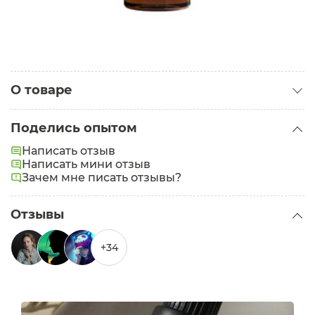
О товаре
Категория:
Масла для лица
Поделись опытом
Тип кожи:
Проблемная
Написать отзыв
Проблемы:
Написать мини отзыв
Зачем мне писать отзывы?
Отзывы
+34