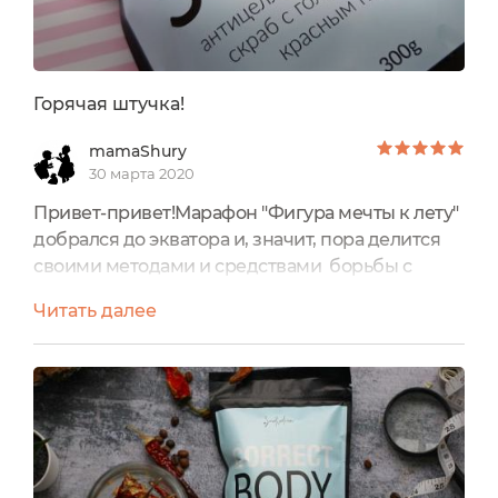
Горячая штучка!
mamaShury
30 марта 2020
Привет-привет!Марафон "Фигура мечты к лету"
добрался до экватора и, значит, пора делится
своими методами и средствами борьбы с
апельсиновый коркой.В номинации "Горячая
Читать далее
штучка" безоговорочную победу присуждаю
Кофейному скрабу "Антицеллюлитный с
красным перцем" бренда Smorodina. По
традиции начну с внешнего
вида УпаковкаСкраб расфасован
в металлизированный дой-пак из
композитного материала с маркировкой...