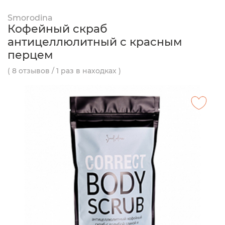
Smorodina
Кофейный скраб
антицеллюлитный с красным
перцем
( 8 отзывов / 1 раз в находках )