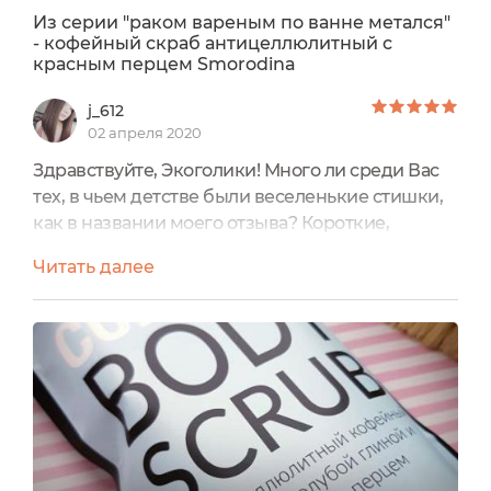
Из серии "раком вареным по ванне метался"
- кофейный скраб антицеллюлитный с
красным перцем Smorodina
j_612
02 апреля 2020
Здравствуйте, Экоголики! Много ли среди Вас
тех, в чьем детстве были веселенькие стишки,
как в названии моего отзыва? Короткие,
смешные, порой местами пошловатые, где-то
Читать далее
даже чуть жестковатые, но в целом - юморные.
В моем детстве таких хватало. И вот спустя
много лет бедный мальчик, метающийся по
ванне вареным раком, мне пришелся на ум
неспроста. Дело не в отсутствии холодной
воды, всё намного интереснее......