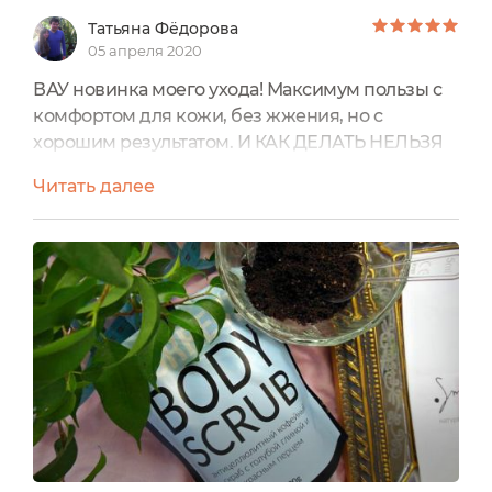
Татьяна Фёдорова
05 апреля 2020
ВАУ новинка моего ухода! Максимум пользы с
комфортом для кожи, без жжения, но с
хорошим результатом. И КАК ДЕЛАТЬ НЕЛЬЗЯ
Со скрабами и антицеллюлитными средствами
Читать далее
я давно на ты) И не смотря на то что у меня
варикоз вен, я уже выработала схему
безопасного использования с максимальным
эффектом!)Этот скраб хорош тем, что подходит
для терпеливых и не терпеливых людей) То
есть можно получить от него быстрый...