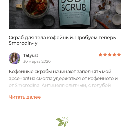
Скраб для тела кофейный. Пробуем теперь
Smorodin- у
Tatyust
30 марта 2020
Кофейные скрабы начинают заполнять мой
арсенал! на смогла удержаться от кофейного и
от Smorodina. Антицеллюлитный, с голубой
глиной и красным перцем. 999 р на
Читать далее
официальном сайте за 300 грЭто мой первый
сухой скраб. Раньше я брала в баночках, с
маслами.Пакет черный, приятный, с наклейкой
приятного голубого цвета. Спереди краткая
информация, сзади- состав,