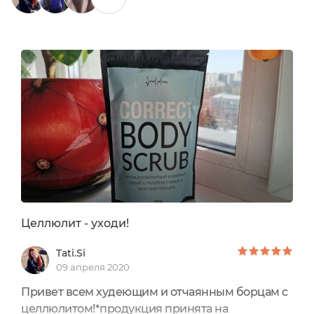
0
/ 250
Целлюлит - уходи!
Tati.Si
09 апреля 2020
Привет всем худеющим и отчаянным борцам с
целлюлитом!*продукция принята на