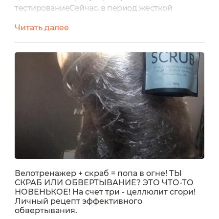
тестированиеСейчас, в период жесткой
изоляции, есть время на то чтобы заняться
Читать далее
собой, подтянуть свою расхлябанную зимними
булочками, борщами и пельмешками шкурку. И
если вас не посадили на жесткую удаленную
работу, так что ваша попа принимает форму
компьютерного стула, то этот герой - для
вас!! Представляю вам суперборца с...
Велотренажер + скраб = попа в огне! ТЫ
СКРАБ ИЛИ ОБВЕРТЫВАНИЕ? ЭТО ЧТО-ТО
НОВЕНЬКОЕ! На счет три - целлюлит сгори!
Личный рецепт эффективного
обвертывания.