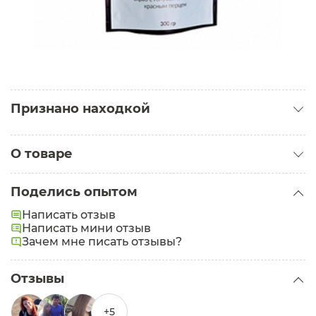
Признано находкой
Находка для комбинированной кожи
О товаре
Татьяна
Категория:
Скрабы для тела
Находка против целлюлита и уменьшения
Поделись опытом
Проблемы:
объёмов тела,можно его использовать как
Целлюлит
обёртывание. Горячий эффект
Написать отзыв
противопоказания варикоз и проблемы с
Написать мини отзыв
сосудами
Зачем мне писать отзывы?
Отзывы
+5