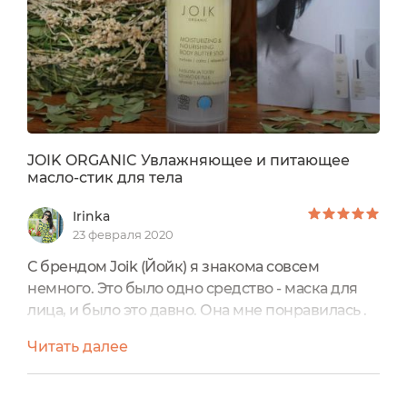
JOIK ORGANIC Увлажняющее и питающее
масло-стик для тела
Irinka
23 февраля 2020
С брендом Joik (Йойк) я знакома совсем
немного. Это было одно средство - маска для
лица, и было это давно. Она мне понравилась .
Когда бренд предложил мне выбрать
Читать далее
продукцию для тестирования через сервис
"Приглашения брендов" на Экоголик.ру, я не
задумываясь пошла смотреть, что интересного