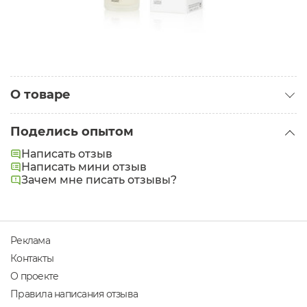
О товаре
Категория:
Кремы для лица
Поделись опытом
Проблемы:
Морщины
Написать отзыв
Написать мини отзыв
Разглаживает. Подтягивает. Защищает
Зачем мне писать отзывы?
Реклама
Контакты
О проекте
Правила написания отзыва