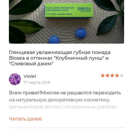
Глянцевая увлажняющая губная помада
Biosea в оттенках "Клубничный пунш" и
"Сливовый джем"
Violet
17 марта 2019
Всем привет!Многие не решаются переходить
на натуральную декоративную косметику,
аргументируя это тем, что она очень дорогая,
имеет ограниченную цветовую палитру и
Читать далее
плохую стойкость. Ну, года 2-3 назад так и было.
Однако сейчас ситуация несколько