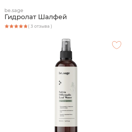
be.sage
Гидролат Шалфей
( 3 отзыва )