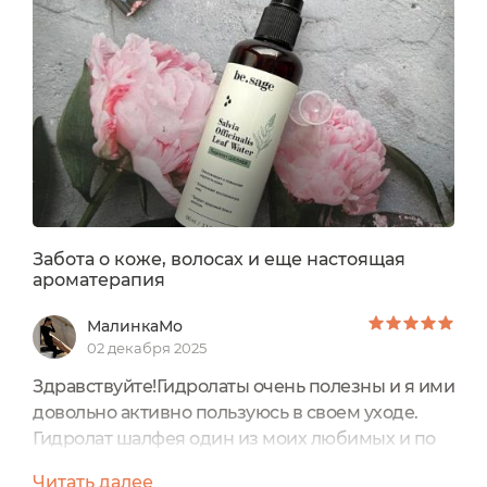
Впрочем другие травки тоже Гуд. Тот же
Шалфей. Замечательная трава, известная еще
по заваренному в чашке варианту...
Забота о коже, волосах и еще настоящая
ароматерапия
МалинкаМо
02 декабря 2025
Здравствуйте!Гидролаты очень полезны и я ими
довольно активно пользуюсь в своем уходе.
Гидролат шалфея один из моих любимых и по
свойствам и по самому аромату, уж очень я
Читать далее