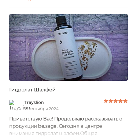
люблю запах самого щалфея, ведь он такой
пряный и интересный.Хочу рассказать про
гидролат бренда Be.SageBe.Sage Гидролат
шалфейОчень удобный флакон у гидролата, с
распылителем, а дизайн у флакона
минималистичный и простой, только...
Гидролат Шалфей
Trayslion
11 сентября 2024
Приветствую Вас! Продолжаю рассказывать о
продукции be.sage. Сегодня в центре
внимания гидролат шалфей.Общая