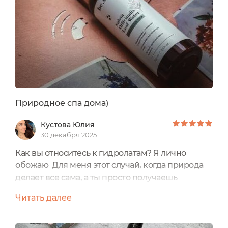
Природное спа дома)
Кустова Юлия
30 декабря 2025
Как вы относитесь к гидролатам? Я лично
обожаю Для меня этот случай, когда природа
делает все сама, а ты просто получаешь
удовольствие здесь и сейчас. За годы
Читать далее
использования гидролатов (чаще всего как
тоника или ухода за кожей тела), я выделила
для себя особенно любимые - розу, сосну, мяту.