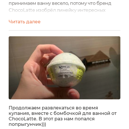
принимаем ванну весело, потому что бренд
ChocoLatte изобрёл линейку интересных
бурлящих гейзеров. Как выпадает возможность
Читать далее
сразу беру несколько. Ребёнку очень нравится
купаться с таким забавным и полезным
средством.Сегодня расскажу прогейзер
(бурлящий шарик) для ванн С ИГРУШКОЙ №2 с
морской солью, маслами и экстрактами. «Ванна
с бурлящим шаром — отличное...
Продолжаем развлекаться во время
купания, вместе с бомбочкой для ванной от
ChocoLatte. В этот раз нам попался
попрыгунчик)))