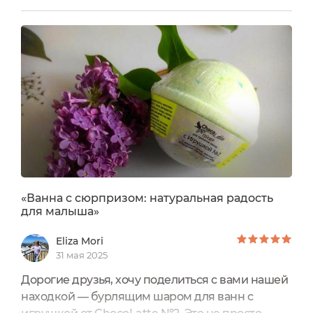
симпатичное оформление.Сам шарик был
упакован в прозрачную плёнку. По весу гейзер
150±15 гр. Срок годности: 24 месяца с даты
изготовления. Годен до: 19.12.2027Хранить в
сухом месте.Дата изготовления: 19.12.25....
«Ванна с сюрпризом: натуральная радость
для малыша»
Eliza Mori
31 мая 2025
Дорогие друзья, хочу поделиться с вами нашей
находкой — бурлящим шаром для ванн с