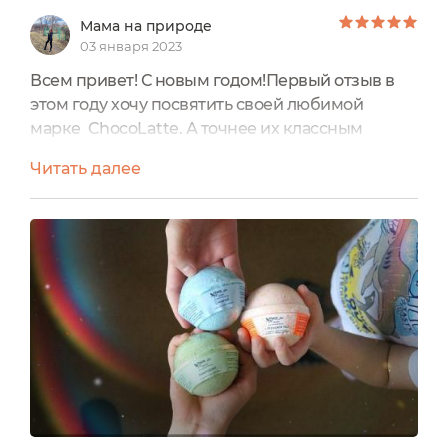
Мама на природе
03 января 2023
Всем привет! С новым годом!Первый отзыв в
этом году хочу посвятить своей любимой
марке ChocoLatte. А точнее их классным
гейзерам. Наши любимые с игрушками внутри
Читать далее
(и не только). Мы уже давно купаемся вместе с
ними и у нас собралась такая уже приличная
коллекция игрушек, которые находятся
внутри. В этот раз у нас с игрушкой номер 2.Его
вес 120 грамм, а цена всего 190 рублей.Гейзер
заявлен как гипоаллергенный...