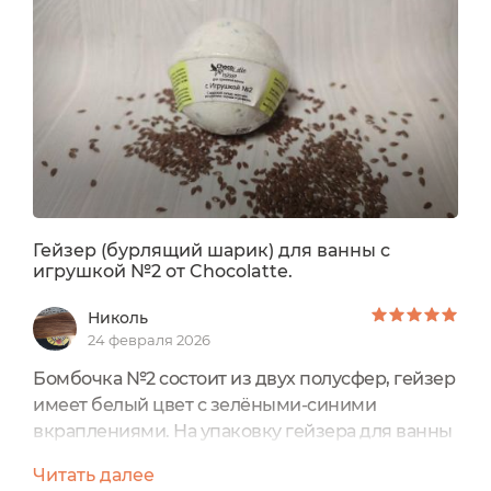
Гейзер (бурлящий шарик) для ванны с
игрушкой №2 от Chocolatte.
Николь
24 февраля 2026
Бомбочка №2 состоит из двух полусфер, гейзер
имеет белый цвет с зелёными-синими
вкраплениями. На упаковку гейзера для ванны
прикреплена влагоустойчивая наклейка со
Читать далее
всей информацией о нём, имеющая