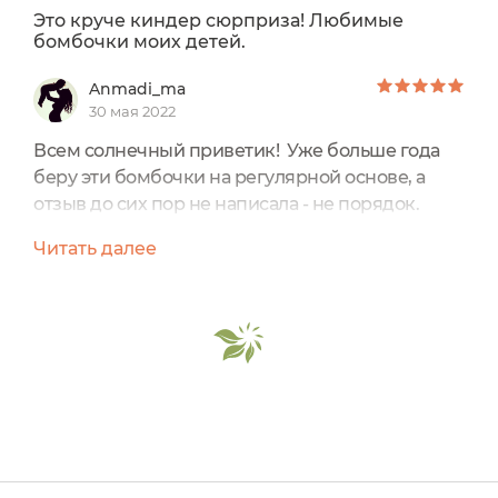
Это круче киндер сюрприза! Любимые
бомбочки моих детей.
Anmadi_ma
30 мая 2022
Всем солнечный приветик! Уже больше года
беру эти бомбочки на регулярной основе, а
отзыв до сих пор не написала - не порядок.
Исправляюсь!! Это любимые бомбочки моих
Читать далее
мальчишек, и не спроста - потому что внутри
есть приятный бонус для малышей, благодаря
которому использование бомбочек становится
вдвойне интереснее и приятнее.У нас дома
стратегический запас шариков Шоколатте, и он
постоянно пополняется,...