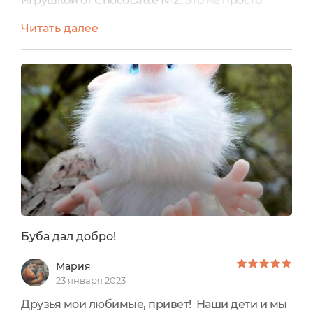
игрушкой от ChocoLatte №2. Это не просто
бомбочка, а настоящий эко-сюрприз, который
Читать далее
превращает обычное купание в особенное
событие!Почему мы выбрали именно эту
бомбочку? Мой малыш просто обожает
купаться с ней! Но для меня важно не только
развлечение, но и безопасность. Бомбочка от
ChocoLatte полностью натуральна, не...
Буба дал добро!
Мария
23 января 2023
Друзья мои любимые, привет! Наши дети и мы