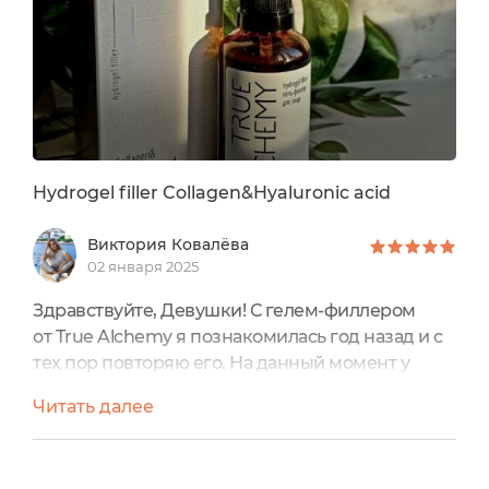
Hydrogel filler Collagen&Hyaluronic acid
Виктория Ковалёва
02 января 2025
Здравствуйте, Девушки! С гелем-филлером
от True Alchemy я познакомилась год назад и с
тех пор повторяю его. На данный момент у
меня заканчивается второй флакон и в пути
Читать далее
уже третий. В этом отзыве я постараюсь как
можно подробнее рассказать об этом средстве,
своих впечатлениях и эффективности.Гель-