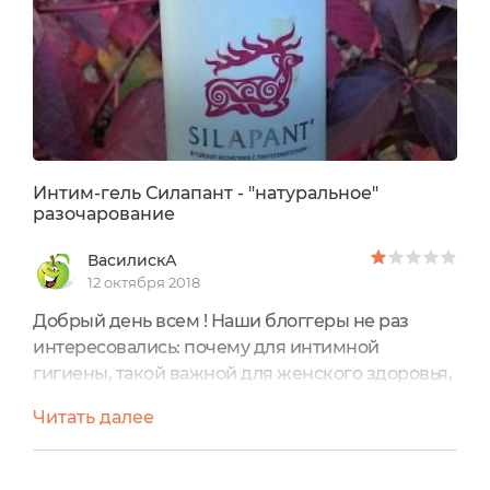
Интим-гель Силапант - "натуральное"
разочарование
ВасилискА
12 октября 2018
Добрый день всем ! Наши блоггеры не раз
интересовались: почему для интимной
гигиены, такой важной для женского здоровья,
продолжают использовать не специальные
Читать далее
продукты, а мыло? Причины назывались самые
разные: вера в рекомендации гинеколога,
советы мамы или подруги и т.п. Могу сообщить