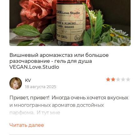
Вишневый аромаэкстаз или большое
разочарование - гель для душа
VEGAN.Love.Studio
KV
18 августа 2025
Привет, привет! Иногда очень хочется вкусных
и многогранных ароматов достойных
парфюма. И тут мне
подарили Парфюмированный гель для
Читать далее
душа вишня, миндаль, бобы тонка из
коллекции VEGAN.Love.Studio.Сразу