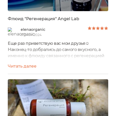
Флюид "Регенерация" Angel Lab
elenaorganic
07 мая 2024
Еще раз приветствую вас мои друзья☺
Наконец-то добрались до самого вкусного, а
именно к флюиду связанного с регенерацией
от марочки Angel lab🥰. Что входит в нашу
Читать далее
прелесть😍, какой состав и что секретного
есть.... Опять нам попался 😼👉этот ингридиент
😉 Но для тех, кто пропустил мой отзыв ранее.
Ингридиент который не распознает 🤨
Экоголик Вот что это за секретный ингридиент
😉Все супер🥰Итак что нам обещает...