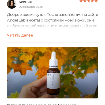
Ксения
02 января 2025
Доброе время суток.После заполнения на сайте
Angel Lab анкеты о состоянии моей кожи, они
любезно подобрали мне индивидуальный уход
на каждый день и прислали 6
Читать далее
флюидов.Посылка была надёжно упакована,
всё дошло в целости и сохранности, без
повреждений и протеканий.К каждому флюиду
была приложена инструкция, а также общая
памятка о средствах Angel Lab.Флюиды были
подобраны специально под мой тип кожи...