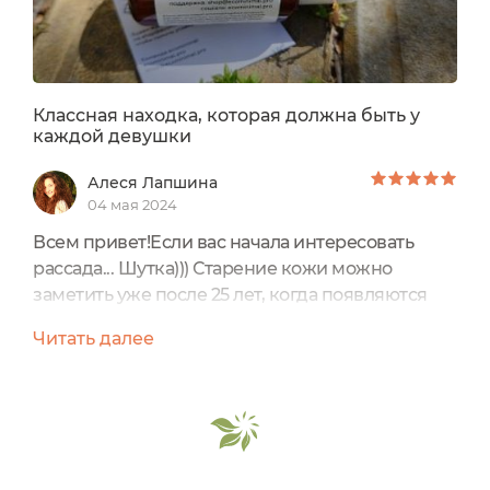
Классная находка, которая должна быть у
каждой девушки
Алеся Лапшина
04 мая 2024
Всем привет!Если вас начала интересовать
рассада... Шутка))) Старение кожи можно
заметить уже после 25 лет, когда появляются
заломы, отёки и мелкие растяжки. Убрать
Читать далее
признаки старения поможет Флюид
"Регенерация". Кроме того, он стимулирует
обновление клеток и разглаживает мелкие
морщинки, глубоко увлажняет,
восстанавливает тонус и упругость, ускоряет
регенерацию тканей, защищает от акне,