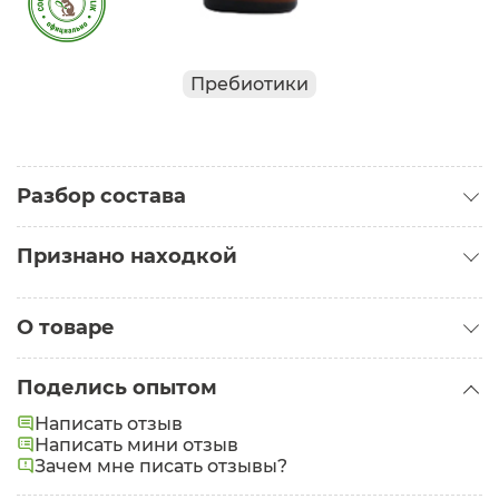
Пребиотики
Разбор состава
Признано находкой
Находка от морщин
О товаре
Надежда
Категория:
Сыворотки для лица
Поделись опытом
Задачи:
Регенерация
Написать отзыв
Написать мини отзыв
Состав:
Вода, Шиповника CO2 экстракт,
Зачем мне писать отзывы?
Натуральный Увлажняющий Фактор (Бетаин,