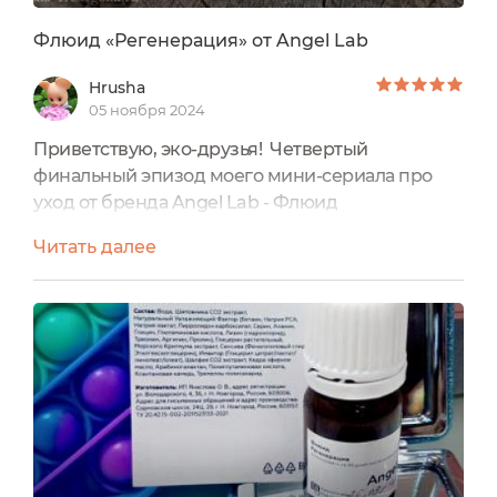
Флюид «Регенерация» от Angel Lab
Hrusha
05 ноября 2024
Приветствую, эко-друзья! Четвертый
финальный эпизод моего мини-сериала про
уход от бренда Angel Lab - Флюид
«Регенерация»Этот Флюид из категории
Читать далее
Сывороток.Как мы уже видели в предыдущих
эпизодах, преимущества сывороток Angel Lab -
активность при легкой консистенции. Их
основа образована из воды и гидроколлоидов
(или гелеобразователей). В отличие от второго
вида - Флюидов-эмульсий, в Сыворотках не...