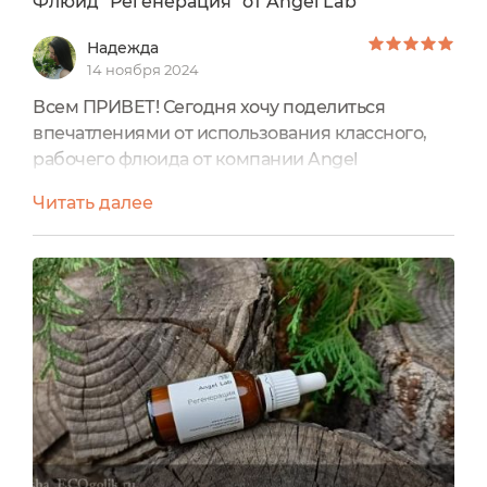
Флюид "Регенерация" от Angel Lab
Надежда
14 ноября 2024
Всем ПРИВЕТ! Сегодня хочу поделиться
впечатлениями от использования классного,
рабочего флюида от компании Angel
LabРЕГЕНЕРАЦИЯУпаковка:флакон из тёмного
Читать далее
стекла 30 мл - 3880 рублей.20 мл - 3230 рублей.5
мл - 1430 рублей.На флакончике вертикально,
подробно и хорошо читаемо написана вся
необходимая потребителю
информация:СоставВода, Шиповника CO2
экстракт, Натуральный Увлажняющий Фактор
(Бетаин, Натрия...