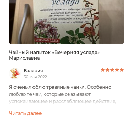
Чайный напиток «Вечерняя услада»
Мариславна
Валерия
30 мая 2022
Я очень люблю травяные чаи 🌿. Особенно
люблю те чаи, которые оказывают
успокаивающее и расслабляющее действие,
потому что сейчас кругом один стресс. Один из
Читать далее
любимых — чай «Вечерняя услада» от
Мариславны, постоянно его заказываю!Состав
очень хороший! В составе есть лист кипрея,