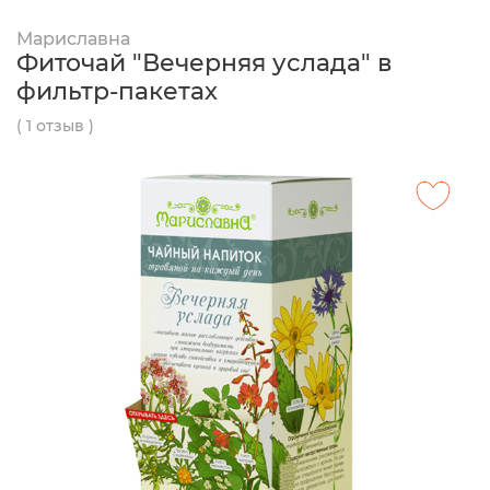
Мариславна
Фиточай "Вечерняя услада" в
фильтр-пакетах
( 1 отзыв )