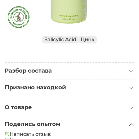
Salicylic Acid
Цинк
Разбор состава
Признано находкой
Находка для комбинированной кожи
О товаре
Татьяна
Категория:
Средства для умывания
Отлично очищает поры, выравнивает рельеф
Поделись опытом
Тип кожи:
Проблемная
Написать отзыв