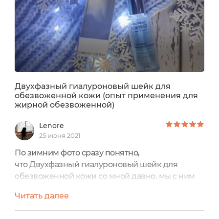
тщательно увлажняет кожу. Кожа выглядит более
подтянутой, заметно обновленной и
увлажненной.
Двухфазный гиалуроновый шейк для
обезвоженной кожи (опыт применения для
жирной обезвоженной)
Lenore
25 июня 2021
По зимним фото сразу понятно,
что Двухфазный гиалуроновый шейк для
обезвоженной кожи со мной давно, мы с ним
уже многое пережили и успели породниться,
Читать далее
хотя в наших отношениях было много
различных страстей.Начну с того, я просто не