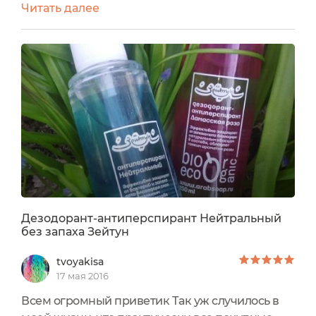
Читать далее
сидела и мониторила отзывы на натуральные
дезодоранты. Было много рекомендаций, но
так получилось, все советы были по
дезодорантам с ароматами.Честно, не люблю
дезики с ароматами, тк когда он смешивается с
туалетной водой и запахом тела- это атомная
бомба....
Дезодорант-антиперспирант Нейтральный
без запаха Зейтун
tvoyakisa
17 мая 2016
Всем огромный приветик Так уж случилось в