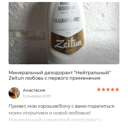
избыточного потоотделения, уничтожает
бактерии, а эфирное масло дамасской розы в
составе бережно ухаживает за чувствительной
кожей подмышек. Формула не блокирует
потовые железы, не вызывает сухости, отлично
успокаивает кожу после бритья или эпиляции.
Благодаря отсутствию ароматических масел в
составе дезодорант органично сочетается с
вашим любимым парфюмом, не перебивая его.
Не оставляет следов на одежде.
Минеральный дезодорант "Нейтральный"
Zeitun любовь с первого применения
Анастасия
12 января 2019
Привет, мои хорошие!Хочу с вами поделиться
моим открытием и новой любовью!
Минеральный шариковый дезодорант с
нейтральным ароматом ZeitunОчень долго