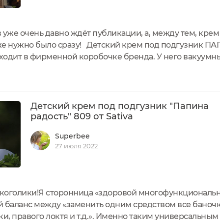
 уже очень давно ждёт публикации, а, между тем, крем
же нужно было сразу! Детский крем под подгузник 
иходит в фирменной коробочке бренда. У него вакуумн
ecogolik.ru/sostav_kosmetika/result/228647...(Почему-то 
тавами,...
Детский крем под подгузник "Папина
радость" 809 от Sativa
Superbee
27 июля 2022
 экоголики!Я сторонница «здоровой многофункциональ
ый баланс между «заменить одним средством все баночк
ки, правого локтя и т.д.». Именно таким универсальны