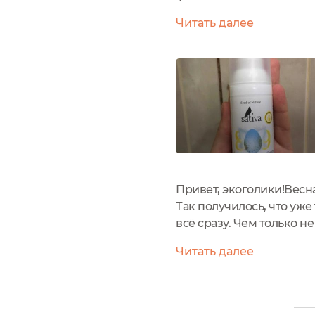
является детский крем 
Читать далее
дерматологической «Sati
Привет, экоголики!Весн
Так получилось, что уже
всё сразу. Чем только н
ноябре-декабре возвраща
Читать далее
намазаться?...