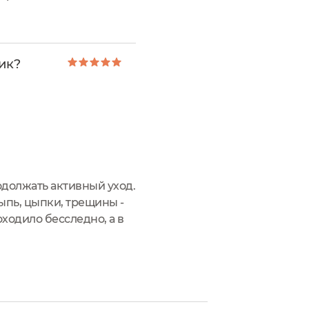
нкциональной
ик?
одолжать активный уход.
сыпь, цыпки, трещины -
оходило бесследно, а в
чатике Sativa, чем