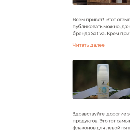
Всем привет! Этот отзыв
публиковать можно, да
бренда Sativa. Крем пр
дозатор. Состав:https://
Читать далее
сохранять картинки с сос
Здравствуйте, дорогие
продуктов. Это тот сам
флаконов для левой пят