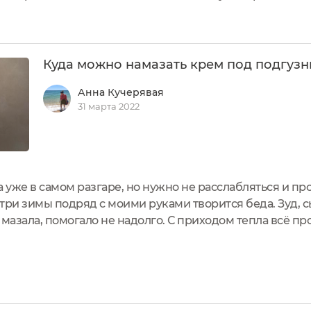
№809 «Папина радость» от всем известного бренда фу
va».№809 –...
Куда можно намазать крем под подгузн
Анна Кучерявая
31 марта 2022
а уже в самом разгаре, но нужно не расслабляться и пр
 три зимы подряд с моими руками творится беда. Зуд, 
е мазала, помогало не надолго. С приходом тепла всё пр
лось. И вот отчаявшись в очередной раз, я спросила в 