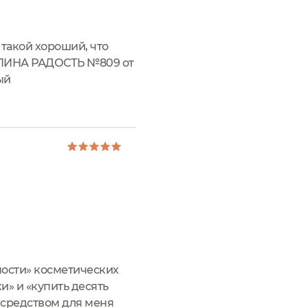
 такой хороший, что
ПАПИНА РАДОСТЬ №809 от
ый
мой телефон расхотел
ности» косметических
и» и «купить десять
м средством для меня