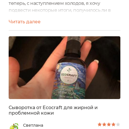
теперь, с наступлением холодов, я хочу
подвести некоторые итоги, получилось ли в
этом году у меня на этот раз исходя из опыта
Читать далее
использования различных средств, подобрать
себе их так, чтоб привычные проблемы с
кожей не портили мне жизнь. Прочитав
описание и составCерум(сыворотки) для
жирной и проблемной кожи с витаминами и
гиалуроновой кислотой ECOCRAFT я решила...
Сыворотка от Ecocraft для жирной и
проблемной кожи
Светлана