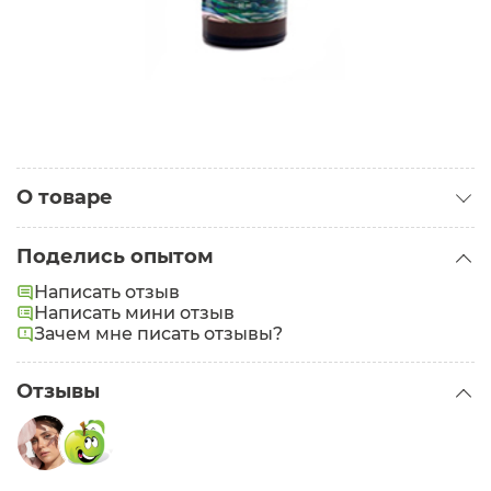
О товаре
Категория:
Сыворотки для лица
Поделись опытом
Тип кожи:
Жирная
,
Проблемная
Написать отзыв
Написать мини отзыв
Зачем мне писать отзывы?
Отзывы