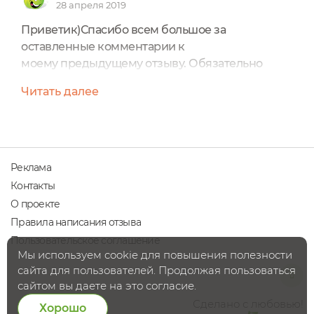
28 апреля 2019
Приветик)Спасибо всем большое за
оставленные комментарии к
моему предыдущему отзыву. Обязательно
воспользуюсь вашими советами и попробую
Читать далее
Эксфолиант Она Иная от Олеси Мустаевой. А
пока расскажу о следующем средстве, которым
я начала пользоваться в начале этого месяца:
Сыворотка для жирной и проблемной кожи
Ecocraft Cosmetics.В предыдущих отзывах я
Реклама
уже писала, что у меня не сильно проблемная
Контакты
кожа, но...
О проекте
Правила написания отзыва
Пользовательское соглашение
Мы используем cookie для повышения полезности
сайта для пользователей. Продолжая пользоваться
сайтом вы даете на это согласие.
Сделано с любовью!
Хорошо