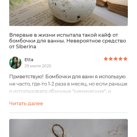
Впервые в жизни испытала такой кайф от
бомбочки для ванны. Невероятное средство
от Siberina
Etta
29 июля 2025
Приветствую! Бомбочки для ванн я использую
не часто, где-то 1-2 раза в месяц, но если раньше
я использовала обычные "химические", и
иногда результаты были очень плачевные, то в
Читать далее
последнее время я полюбила бомбочки от
бренда натуральной косметики Siberina. Про
кедровую малышку я уже рассказывала,
настала очередь рассказать про бомбу, которая
мне еще больше понравилась - с ароматом