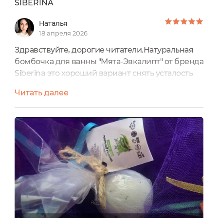
SIBERINA
Наталья
18 апреля 2026
Здравствуйте, дорогие читатели.Натуральная
бомбочка для ванны "Мята-Эвкалипт" от бренда
Siberina это хороший вариант снять усталость
после тяжёлого дня, избавиться от стресса,
Читать далее
расслабиться и восстановить силы. Вес 80г,
годна 1 год. Шарик упакован в целофан, завязан
аккуратно веревочкой.На бумажном вкладыше
есть вся информация от описания до
применения, адреса производства:Шарик
белый, через прозрачную...