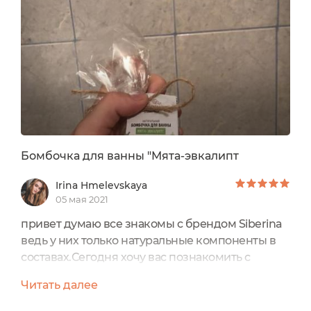
Мята – эвкалипт имеет форму шарика и
«держит» свою форму хорошо, аккуратный
белый шарик. Ее компоненты могут слегка
крошиться,...
Бомбочка для ванны "Мята-эвкалипт
Irina Hmelevskaya
05 мая 2021
привет думаю все знакомы с брендом Siberina
ведь у них только натуральные компоненты в
составах.Сегодня хочу вас познакомить с
Бомбочка для ванны "Мята-эвкалиптПриятное
Читать далее
расслабление , увлажнение кожи , очень
нравятся мне эти бомбочки после них стоит