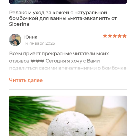
Релакс и уход за кожей с натуральной
бомбочкой для ванны «мята-эвкалипт» от
Siberina
Юнна
14 января 2026
Всем привет прекрасные читатели моих
отзывов ❤️❤️❤️ Сегодня я хочу с Вами
поделиться своими впечатлениями о бомбочке
для ванны «мята-эвкалипт» от Siberina Для
Читать далее
начала хочу Вас ознакомить с невероятным
натуральным составом : Citric acid (лимонная
кислота), Sodium carbonate (карбонат натрия),
Sea salt (соль морская), Olive oil (масло
оливковое), Mentha piperita (peppermint)
essential oil (эфирное...