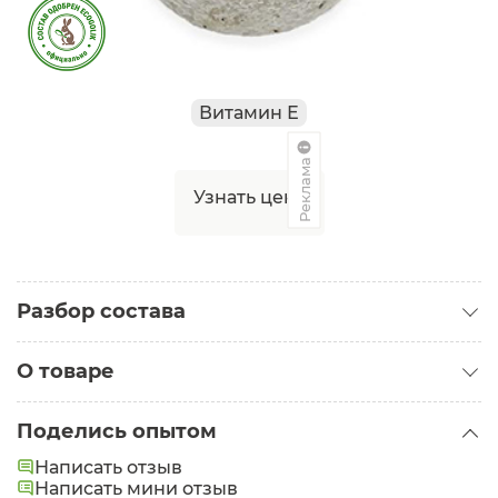
Витамин Е
Реклама
Узнать цену
Разбор состава
О товаре
Категория:
Средства для ванн
Поделись опытом
Состав:
Citric acid (лимонная кислота), Sodium
Написать отзыв
carbonate (карбонат натрия), Sea salt (соль
Написать мини отзыв