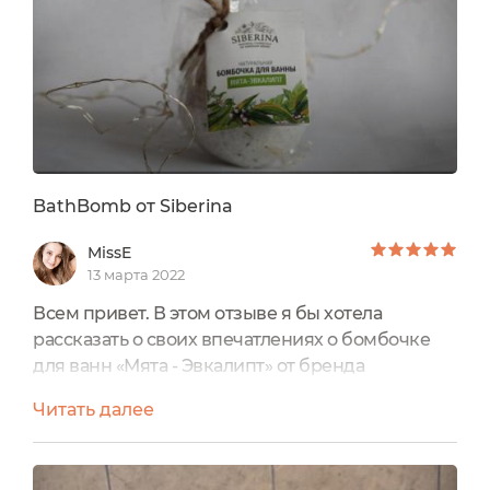
Мята+Эвкалипт.Тут...
BathBomb от Siberina
MissE
13 марта 2022
Всем привет. В этом отзыве я бы хотела
рассказать о своих впечатлениях о бомбочке
для ванн «Мята - Эвкалипт» от бренда
Siberina.Упаковка:Бомбочка упакована в
Читать далее
пленочку, перевязанную веревочкой, на
которую еще прикреплена мини-открытка с
информацией о средстве.Текстура:Бомбочка