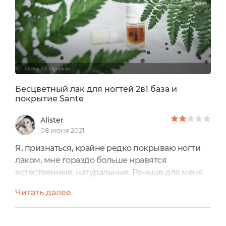
Бесцветный лак для ногтей 2в1 база и
покрытие Sante
Alister
08 июня 2021
Я, признаться, крайне редко покрываю ногти
лаком, мне гораздо больше нравятся
естественные, натуральные. Раньше для меня
существовали только два варианта покрытия:
Читать далее
черный матовый и френч. Сейчас же -
максимум бесцветный глянец. Именно поэтому
я решила приобрести себе бесцветный лак для