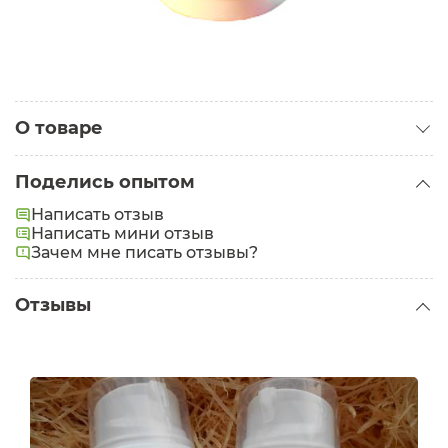
О товаре
Категория:
Кремы для лица
Поделись опытом
Тип кожи:
Комбинированная
,
Нормальная
Написать отзыв
Написать мини отзыв
Зачем мне писать отзывы?
Отзывы