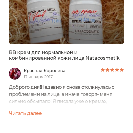
BB крем для нормальной и
комбинированной кожи лица Natacosmetik
Красная Королева
17 января 2017
Доброго дня!Недавно я снова столкнулась с
проблемами на лице, а иначе говоря- меня
сильно обсыпало! Я писала уже о кремах,
которые помогали мне в этой ситуации, но это
Читать далее
был не полный список моих помощников.
Теперь я расскажу о продуктах еще одной
марки, которая давно завоевала мое доверие. В