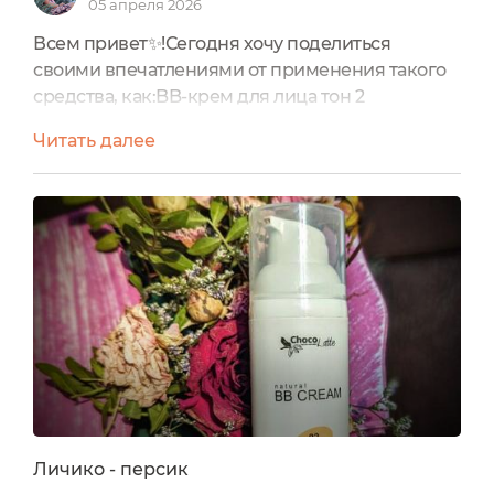
05 апреля 2026
лето?
Всем привет✨!Сегодня хочу поделиться
своими впечатлениями от применения такого
Ответ
средства, как:BB-крем для лица тон 2
Татьяна Валуева
натуральный (Natural) от ChocoLatteВообще я
Скорее да, чем нет ))
Читать далее
крайне редко пользуюсь подобными
средствами, обходясь лишь обычными
5
кремами. Данный BB-крем я приобрела ещё
год назад после многочисленных
Вопрос
восторженных отзывов.Всего у ChocoLatte
Анастасия Борисова
представлены 5 оттенков BB-крема:01 (светлый
Как правильно подобрать свой тон? Хотелось
беж) мне показался...
бы чтобы кожа не была слишком бледной или
слишком слишком темной...
Ответ
Татьяна Валуева
Я подбирала согласно инструкции,
Личико - персик
которая есть у производителя на