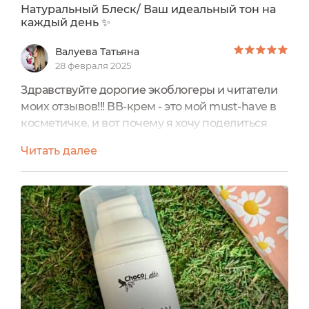
Натуральный Блеск/ Ваш идеальный тон на
каждый день ✨️
Валуева Татьяна
28 февраля 2025
0
/ 250
Здравствуйте дорогие экоблогеры и читатели
моих отзывов!!! ВВ-крем - это мой must-have в
косметичке, и вот почему я хочу поделиться
своими впечатлениями. Раньше я тратила уйму
Читать далее
времени на многослойный макияж: база,
тональник, корректор… С ВВ-кремом всё
гораздо проще и быстрее!!! Во-первых, он
отлично увлажняет кожу, что особенно полезно
в зимнее время. Во-вторых, ВВ-крем
прекрасно выравнивает тон,...