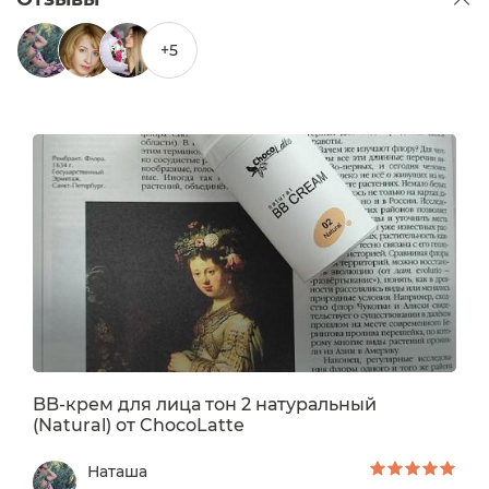
+5
Находка для комбинированной кожи
Татьяна Валуева
Забудьте про многослойный макияж! Этот BB-
крем от ChocoLatte ложится на кожу, как
0
/ 250
вторая кожа, идеально сливаясь с Вашим
естественным тоном. Никаких полос и прочих
"прелестей" плохого тональника. Только
ровный, сияющий цвет лица и ощущение
комфорта!
5
BB-крем для лица тон 2 натуральный
Вопрос
(Natural) от ChocoLatte
Наталья
Наташа
Как вы думаете такой оттенок подойдет на