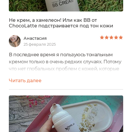
Не крем, а хамелеон! Или как BB от
ChocoLatte подстраивается под тон кожи
Анастасия
25 февраля 2025
В последнее время я пользуюсь тональным
кремом только в очень редких случаях. Потому
что нет глобальных проблем с кожей, которые
нужно маскировать, это раз.Бесит, когда след от
Читать далее
тоналки остается повсюду, это два.Не хочу
забивать поры и приучать кожу к силиконам,
это три)Возможно, я вернусь к вопросу об
использовании плотного тонального покрытия
чуть позже. Все-таки верю, что существует тот
самый идеальный...