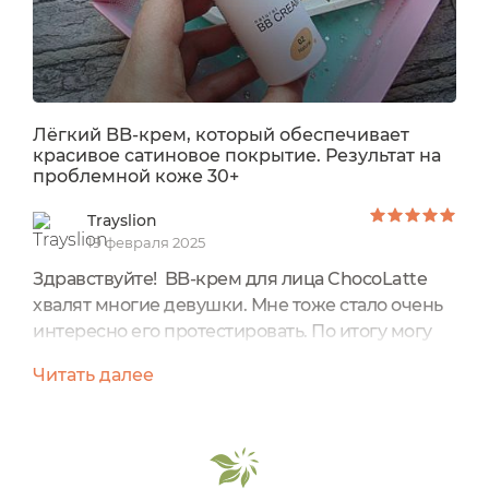
Лёгкий BB-крем, который обеспечивает
красивое сатиновое покрытие. Результат на
проблемной коже 30+
Trayslion
19 февраля 2025
Здравствуйте! BB-крем для лица ChocoLatte
хвалят многие девушки. Мне тоже стало очень
интересно его протестировать. По итогу могу
сказать, что тоже осталась им очень
Читать далее
довольна.Общая информация:Цена - 450
рублей. Объём - 30 мл.Производство -
Россия.Срок годности - 18 мес. с даты
изготовления (19.11.24).Не тестируется на
животных.Форма выпуска - пластиковый