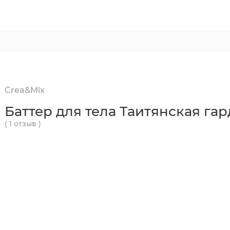
Crea&Mix
Баттер для тела Таитянская га
( 1 отзыв )