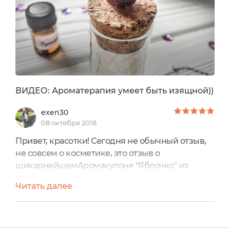
ВИДЕО: Ароматерапия умеет быть изящной))
exen30
08 октября 2018
Привет, красотки! Сегодня не обычный отзыв,
не совсем о косметике, это отзыв о
шикарнейшемАромакулоне "Яблочко" из
муранского стекла и родированного серебра
Читать далее
от ТМ Формула молодости.размеры - 10х12 мм,
родированное серебро 925 пробы, цена
2200.Аромасмесь - "Пряный цитрус" : эфирки
бергамот, лимон, грейпфрут, апельсин, иланг-