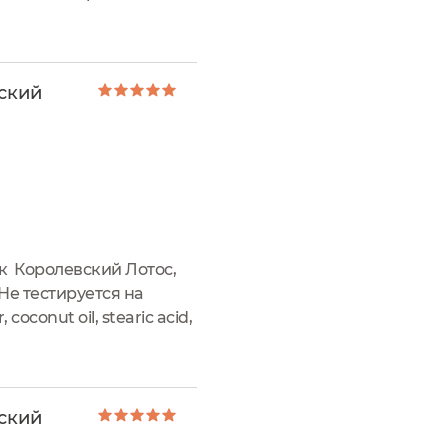
ым рецептурам мастеров
ский
ук Королевский Лотос,
Не тестируется на
 coconut oil, stearic acid,
ила...
ский