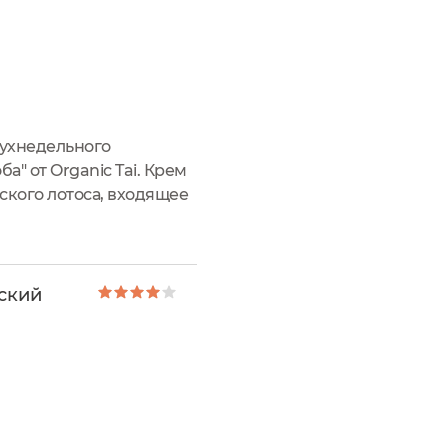
вухнедельного
" от Organic Tai. Крем
ского лотоса, входящее
бе с процессами
ский