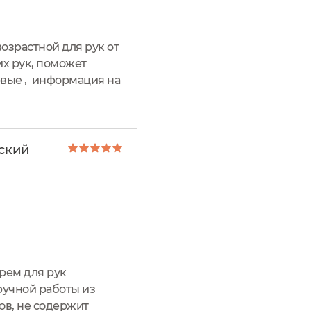
озрастной для рук от
их рук, поможет
рвые , информация на
м храмовым...
ский
рем для рук
 ручной работы из
ов, не содержит