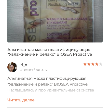
Альгинатная маска пластифицирующая
"Увлажнение и релакс" BIOSEA Proactive
iri_n
28 сентября 2017
Альгинатная маска пластифицирующая
"Увлажнение и релакс" BIOSEA Proactive.
Наслышалась я про удивительные свойства
альгинатных масок, и, конечно же, мне
Читать далее
захотелось попробовать. Впечатления у меня
остались неоднозначные... Среди продукции