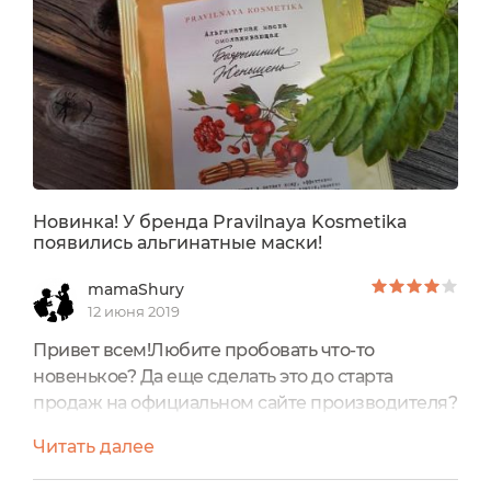
Новинка! У бренда Pravilnaya Kosmetika
появились альгинатные маски!
mamaShury
12 июня 2019
Привет всем!Любите пробовать что-то
новенькое? Да еще сделать это до старта
продаж на официальном сайте производителя?
Я люблю! Тем более это полюбившиеся мне
Читать далее
альгинатные маски! Тем более замечательного
бренда PRAVILNAYA KOSMETIKA!Всего у бренда