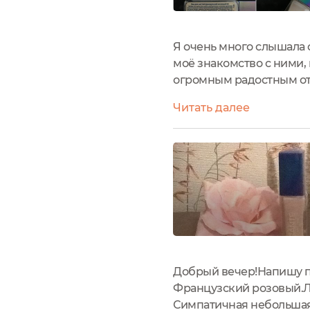
Я очень много слышала о
моё знакомство с ними,
огромным радостным отк
поскольку у меня трое 
Читать далее
немного времени. Также.
Добрый вечер!Напишу пр
Французский розовый.Ла
Симпатичная небольшая 