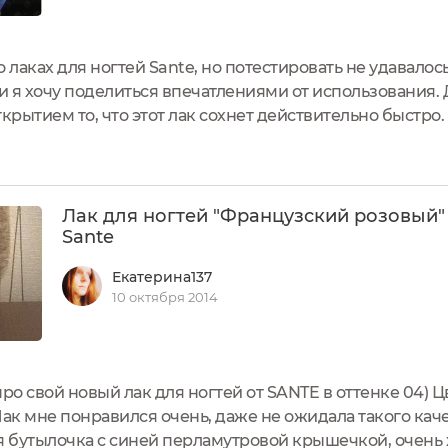
 лаках для ногтей Sante, но потестировать не удавалос
 и я хочу поделиться впечатлениями от использования. 
рытием то, что этот лак сохнет действительно быстро. 
детей, домашние дела полностью на мне, и на маникюр 
..
Лак для ногтей "Французский розовый"
Sante
Екатерина137
10 октября 2014
о свой новый лак для ногтей от SANTE в оттенке 04) Ц
к мне понравился очень, даже не ожидала такого каче
бутылочка с синей перламутровой крышечкой, очень х