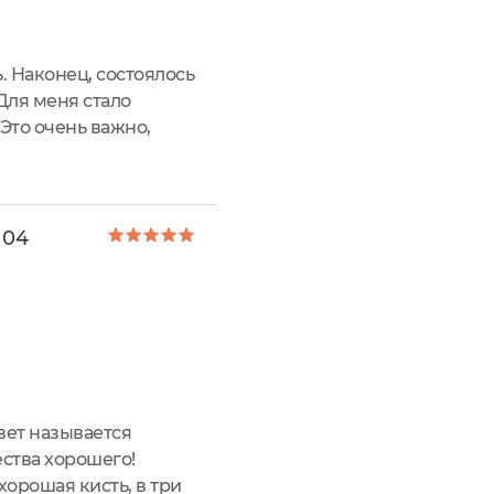
ь. Наконец, состоялось
Для меня стало
Это очень важно,
я могу выделить крайне
 04
вет называется
ства хорошего!
орошая кисть, в три